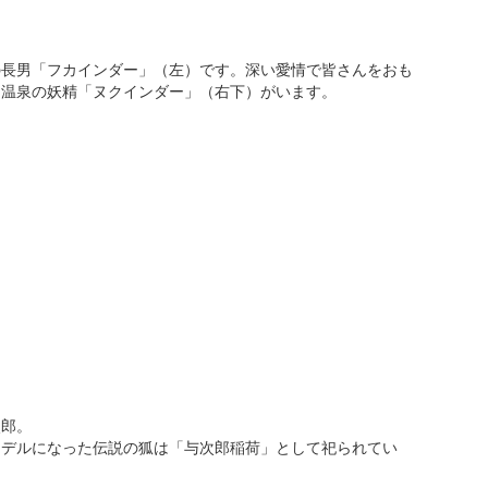
の長男「フカインダー」（左）です。深い愛情で皆さんをおも
に温泉の妖精「ヌクインダー」（右下）がいます。
次郎。
モデルになった伝説の狐は「与次郎稲荷」として祀られてい