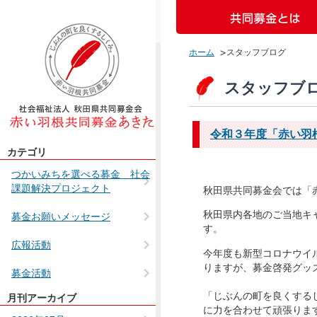
ホーム
スタッフブログ
スタッフブロ
令和３年度「赤い羽
カテゴリ
つかいみちを選べる募金 社会
課題解決プロジェクト
秋田県共同募金会では「
秋田県内各地のご当地キ
募金お願いメッセージ
す。
広報活動
今年度も新型コロナウイ
りますが、募金啓発グッ
募金活動
「じぶんの町を良くする
月刊アーカイブ
未分類
に力を合わせて頑張ります