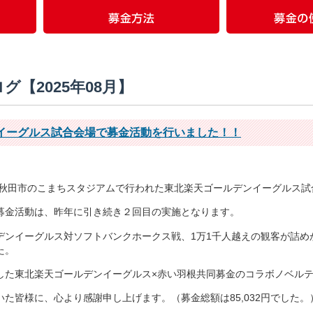
グ【2025年08月】
イーグルス試合会場で募金活動を行いました！！
）、秋田市のこまちスタジアムで行われた東北楽天ゴールデンイーグルス
募金活動は、昨年に引き続き２回目の実施となります。
デンイーグルス対ソフトバンクホークス戦、1万1千人越えの観客が詰め
た。
した東北楽天ゴールデンイーグルス×赤い羽根共同募金のコラボノベル
た皆様に、心より感謝申し上げます。（募金総額は85,032円でした。