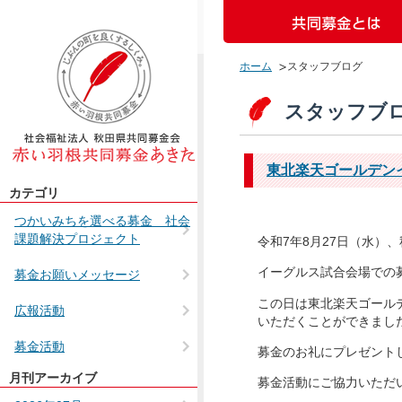
ホーム
スタッフブログ
スタッフブロ
東北楽天ゴールデン
カテゴリ
つかいみちを選べる募金 社会
課題解決プロジェクト
令和7年8月27日（水
イーグルス試合会場での
募金お願いメッセージ
この日は東北楽天ゴール
広報活動
いただくことができまし
募金活動
募金のお礼にプレゼント
月刊アーカイブ
未分類
募金活動にご協力いただい