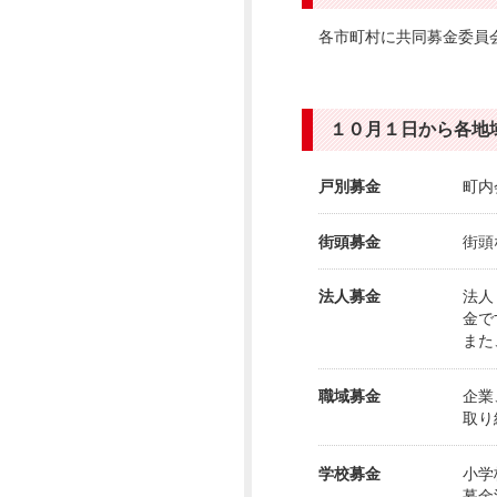
各市町村に共同募金委員
１０月１日から各地
戸別募金
町内
街頭募金
街頭
法人募金
法人
金で
また
職域募金
企業
取り
学校募金
小学
募金