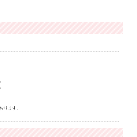
。
。
おります。