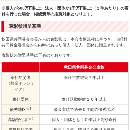
※個人が500万円以上、法人・団体が1千万円以上（１件あたり）の寄
付を行った場合、紺綬褒章の推薦対象となります。
表彰状贈呈基準
秋田県共同募金会長からの表彰状は、本会表彰規程に基づき、市町村
共同募金委員会から内申のあった個人・法人・団体に贈呈されます。
表彰状の贈呈基準は下表のとおりです。
秋田県共同募金会表彰
奉仕功労者
奉仕年数継続７年以上
（募金ボランテ
ィア）
奉仕団体
奉仕活動継続１０年以上
優秀地区
※1
募金実績で過去５年間の優秀地区
高額寄付者
※2
個人・団体とも１０年以上高額寄付
役職員功労者
役員１０年、職員２０年以上勤続