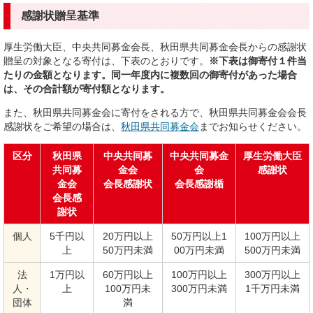
感謝状贈呈基準
厚生労働大臣、中央共同募金会長、秋田県共同募金会長からの感謝状
贈呈の対象となる寄付は、下表のとおりです。
※下表は御寄付１件当
たりの金額となります。同一年度内に複数回の御寄付があった場合
は、その合計額が寄付額となります。
また、秋田県共同募金会に寄付をされる方で、秋田県共同募金会会長
感謝状をご希望の場合は、
秋田県共同募金会
までお知らせください。
区分
秋田県
中央共同募
中央共同募金
厚生労働大臣
共同募
金会
会
感謝状
金会
会長感謝状
会長感謝楯
会長感
謝状
個人
5千円以
20万円以上
50万円以上1
100万円以上
上
50万円未満
00万円未満
500万円未満
法
1万円以
60万円以上
100万円以上
300万円以上
人・
上
100万円未
300万円未満
1千万円未満
団体
満