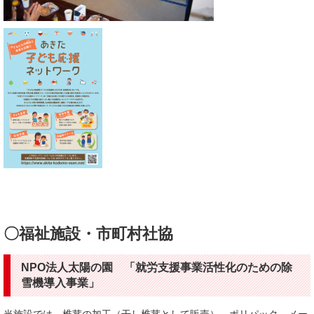
〇福祉施設・市町村社協
NPO法人太陽の園 「就労支援事業活性化のための除
雪機導入事業」
当施設では、椎茸の加工（干し椎茸として販売）、ポリパック、メー