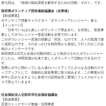
第七回は、「地域の福祉課題を解決するための活動・その１」です。
秋田県ボランティア団体連絡協議会（全県域）
【助成事業】
ボランティア啓蒙キャラクター「ボランティアレンジャー」参上
【メッセージ】
「日本でいちばん楽しいボランティア県あきた」を目指し、新規事
業としてボラレンジャー普及活動を全県で行います。
このボラレンジャー意識の啓蒙は「対災」なのです、人々の意識で築
く堤防なのです、そのきっかけを秋田県から発信して行くのがこの企
画のメインテーマです。
秋田県民110万人全員が活動内容により色分けされたボラレンジャー
だったら、仲間意識が出来て楽しくボランティア活動ができるので
す。
実際にボラに関わっている人達のバックアップとさらなる活動のステ
ップアップとして、先駆的な新規事業に取り組みます。この事業が日
本中に広がりますように各地での説明会等ご要望にフェイスtoフェイ
スで答えていきます。
社会福祉法人北秋田市社会福祉協議会
【助成事業】
災害ストックヤード整備・活用事業