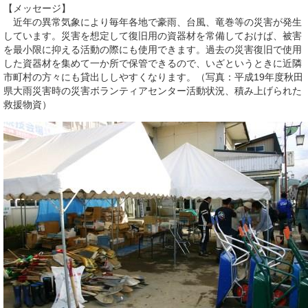
【メッセージ】
近年の異常気象により毎年各地で豪雨、台風、竜巻等の災害が発生
しています。災害を想定して復旧用の資器材を常備しておけば、被害
を最小限に抑える活動の際にも使用できます。過去の災害復旧で使用
した資器材を集めて一か所で保管できるので、いざというときに近隣
市町村の方々にも貸出ししやすくなります。（写真：平成19年度秋田
県大雨災害時の災害ボランティアセンター活動状況、積み上げられた
救援物資）