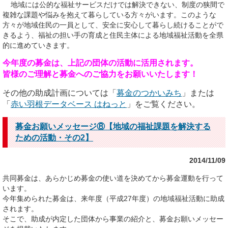
地域には公的な福祉サービスだけでは解決できない、制度の狭間で
複雑な課題や悩みを抱えて暮らしている方々がいます。このような
方々が地域住民の一員として、安全に安心して暮らし続けることがで
きるよう、福祉の担い手の育成と住民主体による地域福祉活動を全県
的に進めていきます。
今年度の募金は、上記の団体の活動に活用されます。
皆様のご理解と募金へのご協力をお願いいたします！
その他の助成計画については「
募金のつかいみち
」または
「
赤い羽根データベース はねっと
」をご覧ください。
募金お願いメッセージ⑧【地域の福祉課題を解決する
ための活動・その2】
2014/11/09
共同募金は、あらかじめ募金の使い道を決めてから募金運動を行って
います。
今年集められた募金は、来年度（平成27年度）の地域福祉活動に助成
されます。
そこで、助成が内定した団体から事業の紹介と、募金お願いメッセー