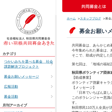
ホーム
スタッフブログ
募金
募金お願い
共同募金は、あらかじめ
今年集められた募金は、
カテゴリ
そこで、助成が内定した
つかいみちを選べる募金 社会
第七回は、「地域の福祉
課題解決プロジェクト
秋田県ボランティア団体
募金お願いメッセージ
【助成事業】
ボランティア啓蒙キャラ
広報活動
【メッセージ】
「日本でいちばん楽しい
募金活動
このボラレンジャー意識
す。
月刊アーカイブ
未分類
秋田県民110万人全員