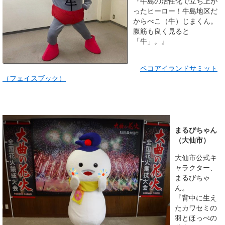
『牛島の活性化で立ち上が
ったヒーロー！牛島地区だ
からべこ（牛）じまくん。
腹筋も良く見ると
「牛」。』
ベコアイランドサミット
（フェイスブック）
まるびちゃん
（大仙市）
大仙市公式キ
ャラクター、
まるびちゃ
ん。
『背中に生え
たカワセミの
羽とほっぺの