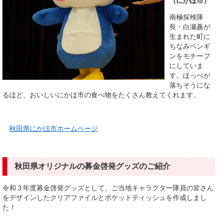
（にかほ市）
南極探検隊
長・白瀬矗が
生まれた町に
ちなみペンギ
ンをモチーフ
にしていま
す。ほっぺが
落ちそうにな
るほど、おいしいにかほ市の食べ物をたくさん教えてくれます。
秋田県にかほ市ホームページ
秋田県オリジナルの募金啓発グッズのご紹介
令和３年度募金啓発グッズとして、ご当地キャラクター隊員の皆さん
をデザインしたクリアファイルとポケットティッシュを作成しまし
た！