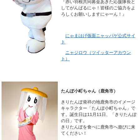
『赤い羽根共同募金あきた応援隊長と
してがんばるにゃ！皆様のご協力をよ
ろしくお願いしますにゃーん！』
にゃまはげ仮面ニャッパゲ公式サイ
ト
ニャジロウ（ツイッターアカウン
ト）
たんぽ小町ちゃん（鹿角市）
きりたんぽ発祥の地鹿角市のイメージ
キャラクター「たんぽ小町ちゃん」で
す。誕生日は11月11日、「きりたんぽ
の日」です。
きりたんぽを食べに鹿角市へ遊びに来
てください！