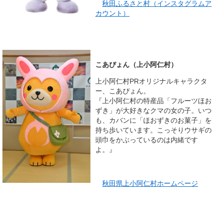
秋田ふるさと村（インスタグラムア
カウント）
こあぴょん（上小阿仁村）
上小阿仁村PRオリジナルキャラクタ
ー、こあぴょん。
『上小阿仁村の特産品「フルーツほお
ずき」が大好きなクマの女の子。いつ
も、カバンに「ほおずきのお菓子」を
持ち歩いています。こっそりウサギの
頭巾をかぶっているのは内緒です
よ。』
秋田県上小阿仁村ホームページ