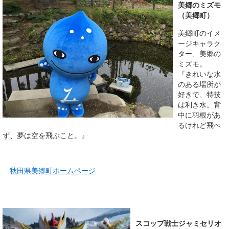
美郷のミズモ
（美郷町）
美郷町のイメ
ージキャラク
ター、美郷の
ミズモ。
『きれいな水
のある場所が
好きで、特技
は利き水。背
中に羽根があ
るけれど飛べ
ず、夢は空を飛ぶこと。』
秋田県美郷町ホームページ
スコップ戦士ジャミセリオ