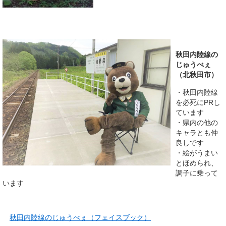
秋田内陸線の
じゅうべぇ
（北秋田市）
・秋田内陸線
を必死にPRし
ています
・県内の他の
キャラとも仲
良しです
・絵がうまい
とほめられ、
調子に乗って
います
秋田内陸線のじゅうべぇ（フェイスブック）