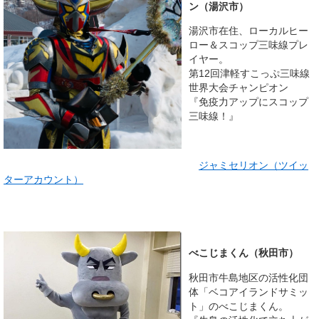
ン（湯沢市）
湯沢市在住、ローカルヒー
ロー＆スコップ三味線プレ
イヤー。
第12回津軽すこっぷ三味線
世界大会チャンピオン
『免疫力アップにスコップ
三味線！』
ジャミセリオン（ツイッ
ターアカウント）
べこじまくん（秋田市）
秋田市牛島地区の活性化団
体「ベコアイランドサミッ
ト」のべこじまくん。