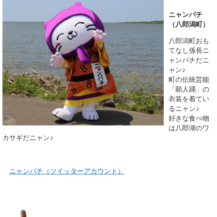
ニャンパチ
（八郎潟町）
八郎潟町おも
てなし係長ニ
ャンパチだニ
ャン♪
町の伝統芸能
「願人踊」の
衣装を着てい
るニャン♪
好きな食べ物
は八郎湖のワ
カサギだニャン♪
ニャンパチ（ツイッターアカウント）