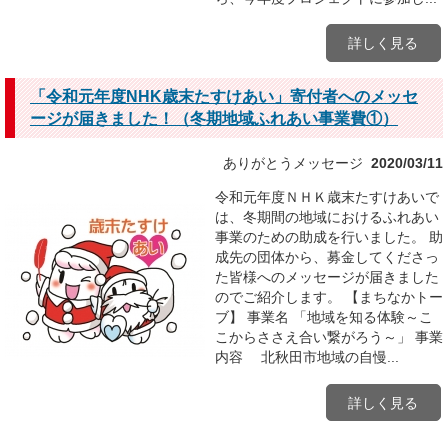
詳しく見る
「令和元年度NHK歳末たすけあい」寄付者へのメッセ
ージが届きました！（冬期地域ふれあい事業費①）
ありがとうメッセージ
2020/03/11
令和元年度ＮＨＫ歳末たすけあいで
は、冬期間の地域におけるふれあい
事業のための助成を行いました。 助
成先の団体から、募金してくださっ
た皆様へのメッセージが届きました
のでご紹介します。 【まちなかトー
ブ】 事業名 「地域を知る体験～こ
こからささえ合い繋がろう～」 事業
内容 北秋田市地域の自慢...
詳しく見る