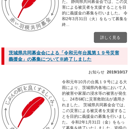
た。 静岡県共同募金会では、この災
害による被災者を支援することを目
的に義援金の募集を行いました。 令
和2年3月31日（火）をもって募集を
終...
詳しく見る
茨城県共同募金会による「令和元年台風第１９号災害
義援金」の募集について※終了しました
お知らせ
2019/10/17
令和元年10月の台風１９号による大
雨により、茨城県内各地において人
的被害や家屋の浸水等の被害が発生
し、24市6町に災害救助法が適用さ
れました。 茨城県共同募金会では、
この災害による被災者を支援するこ
とを目的に義援金の募集を行いまし
た。 令和2年1月31日（金）をもっ
て募集を終了いたしました。皆様の