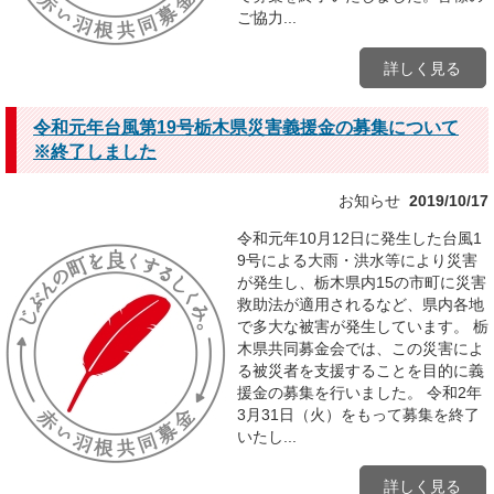
ご協力...
詳しく見る
令和元年台風第19号栃木県災害義援金の募集について
※終了しました
お知らせ
2019/10/17
令和元年10月12日に発生した台風1
9号による大雨・洪水等により災害
が発生し、栃木県内15の市町に災害
救助法が適用されるなど、県内各地
で多大な被害が発生しています。 栃
木県共同募金会では、この災害によ
る被災者を支援することを目的に義
援金の募集を行いました。 令和2年
3月31日（火）をもって募集を終了
いたし...
詳しく見る