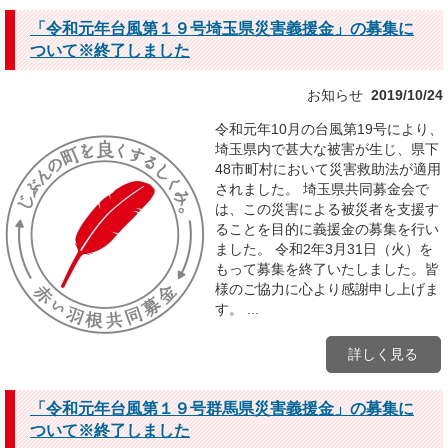
「令和元年台風第１９号埼玉県災害義援金」の募集に
ついて※終了しました
お知らせ
2019/10/24
令和元年10月の台風第19号により、
埼玉県内で甚大な被害が生じ、県下
48市町村において災害救助法が適用
されました。 埼玉県共同募金会で
は、この災害による被災者を支援す
ることを目的に義援金の募集を行い
ました。 令和2年3月31日（火）を
もって募集を終了いたしました。皆
様のご協力に心より感謝申し上げま
す。 ...
詳しく見る
「令和元年台風第１９号群馬県災害義援金」の募集に
ついて※終了しました