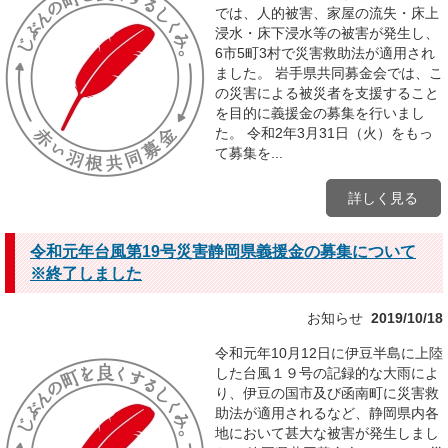
では、人的被害、家屋の流失・床上
浸水・床下浸水等の被害が発生し、
6市5町3村で災害救助法が適用され
ました。 岩手県共同募金会では、こ
の災害による被災者を支援すること
を目的に義援金の募集を行いまし
た。 令和2年3月31日（火）をもっ
て募集を...
詳しく見る
令和元年台風第19号災害静岡県義援金の募集について
※終了しました
お知らせ
2019/10/18
令和元年10月12日に伊豆半島に上陸
した台風１９号の記録的な大雨によ
り、伊豆の国市及び函南町に災害救
助法が適用されるなど、静岡県内各
地において甚大な被害が発生しまし