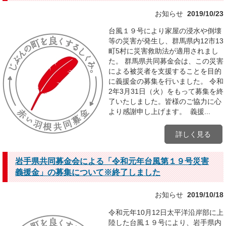
お知らせ
2019/10/23
台風１９号により家屋の浸水や倒壊
等の災害が発生し、群馬県内12市13
町5村に災害救助法が適用されまし
た。 群馬県共同募金会は、この災害
による被災者を支援することを目的
に義援金の募集を行いました。 令和
2年3月31日（火）をもって募集を終
了いたしました。皆様のご協力に心
より感謝申し上げます。 義援...
詳しく見る
岩手県共同募金会による「令和元年台風第１９号災害
義援金」の募集について※終了しました
お知らせ
2019/10/18
令和元年10月12日太平洋沿岸部に上
陸した台風１９号により、岩手県内