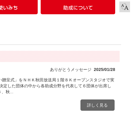
ありがとうメッセージ
2025/01/28
い贈呈式」をＮＨＫ秋田放送局１階８Ｋオープンスタジオで実
が決定した団体の中から各助成分野を代表して６団体が出席し
秋...
詳しく見る