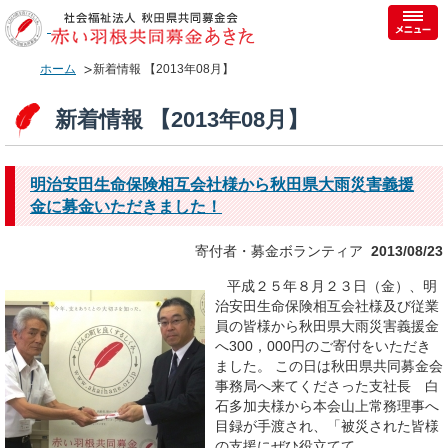
ホーム
新着情報 【2013年08月】
新着情報 【2013年08月】
明治安田生命保険相互会社様から秋田県大雨災害義援
金に募金いただきました！
寄付者・募金ボランティア
2013/08/23
平成２５年８月２３日（金）、明
治安田生命保険相互会社様及び従業
員の皆様から秋田県大雨災害義援金
へ300，000円のご寄付をいただき
ました。 この日は秋田県共同募金会
事務局へ来てくださった支社長 白
石多加夫様から本会山上常務理事へ
目録が手渡され、「被災された皆様
の支援にぜひ役立てて...