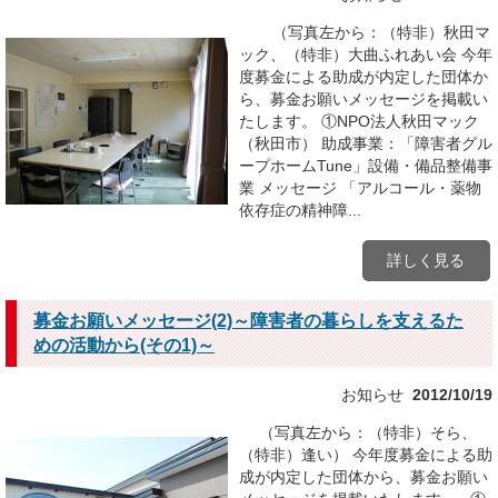
（写真左から：（特非）秋田マ
ック、（特非）大曲ふれあい会 今年
度募金による助成が内定した団体か
ら、募金お願いメッセージを掲載い
たします。 ①NPO法人秋田マック
（秋田市） 助成事業：「障害者グル
ープホームTune」設備・備品整備事
業 メッセージ 「アルコール・薬物
依存症の精神障...
詳しく見る
募金お願いメッセージ(2)～障害者の暮らしを支えるた
めの活動から(その1)～
お知らせ
2012/10/19
（写真左から：（特非）そら、
（特非）逢い） 今年度募金による助
成が内定した団体から、募金お願い