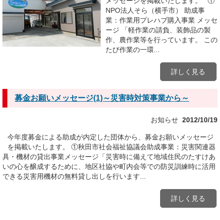
メッセージを掲載いたします。 ①
NPO法人そら（横手市） 助成事
業：作業用プレハブ購入事業 メッセ
ージ 「軽作業の請負、装飾品の製
作、農作業等を行っています。 この
たび作業の一環...
詳しく見る
募金お願いメッセージ(1)～災害時対策事業から～
お知らせ
2012/10/19
今年度募金による助成が内定した団体から、募金お願いメッセージ
を掲載いたします。 ①秋田市社会福祉協議会助成事業：災害関連器
具・機材の貸出事業メッセージ「災害時に備えて地域住民のたすけあ
いの心を醸成するために、地区社協や町内会等での防災訓練時に活用
できる災害用機材の無料貸し出しを行います...
詳しく見る