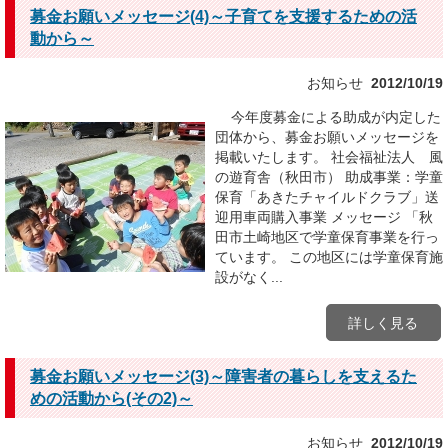
募金お願いメッセージ(4)～子育てを支援するための活
動から～
お知らせ
2012/10/19
今年度募金による助成が内定した
団体から、募金お願いメッセージを
掲載いたします。 社会福祉法人 風
の遊育舎（秋田市） 助成事業：学童
保育「あきたチャイルドクラブ」送
迎用車両購入事業 メッセージ 「秋
田市土崎地区で学童保育事業を行っ
ています。 この地区には学童保育施
設がなく...
詳しく見る
募金お願いメッセージ(3)～障害者の暮らしを支えるた
めの活動から(その2)～
お知らせ
2012/10/19