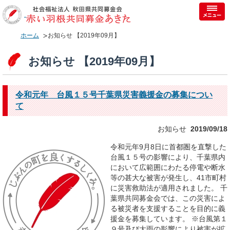
ホーム
お知らせ 【2019年09月】
お知らせ 【2019年09月】
令和元年 台風１５号千葉県災害義援金の募集につい
て
お知らせ
2019/09/18
令和元年9月8日に首都圏を直撃した
台風１５号の影響により、千葉県内
において広範囲にわたる停電や断水
等の甚大な被害が発生し、41市町村
に災害救助法が適用されました。 千
葉県共同募金会では、この災害によ
る被災者を支援することを目的に義
援金を募集しています。 ※台風第１
９号及び大雨の影響により被害が拡