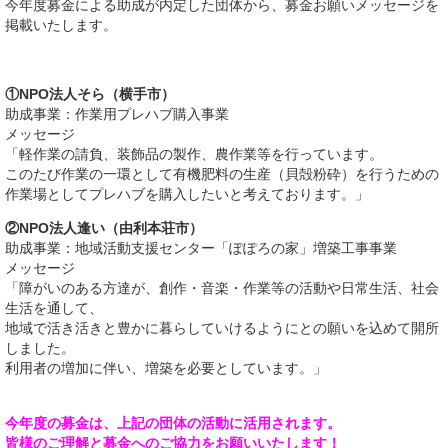
今年度募金による助成が内定した団体から、募金お願いメッセージを
掲載いたします。
①NPO法人そら（横手市）
助成事業：作業用プレハブ購入事業
メッセージ
「軽作業の請負、装飾品の製作、農作業等を行っています。
このたび作業の一環として有機肥料の生産（貝殻粉砕）を行うための
作業場としてプレハブを購入したいと考えております。」
②NPO法人逢い（由利本荘市）
助成事業：地域活動支援センター「ぽぽろの家」増築工事事業
メッセージ
「障がいのある方達が、創作・音楽・作業等の活動や日常生活、社会
生活を通して、
地域で活き活きと豊かに暮らしていけるようにとの願いを込めて開所
しました。
利用者の増加に伴い、増築を必要としています。」
今年度の募金は、上記の団体の活動に活用されます。
皆様のご理解と募金へのご協力をお願いいたします！