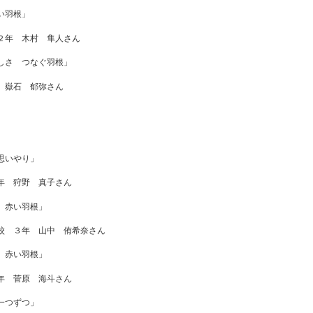
い羽根」
２年 木村 隼人さん
しさ つなぐ羽根」
 嶽石 郁弥さん
思いやり」
年 狩野 真子さん
 赤い羽根」
校 ３年 山中 侑希奈さん
 赤い羽根」
年 菅原 海斗さん
一つずつ」