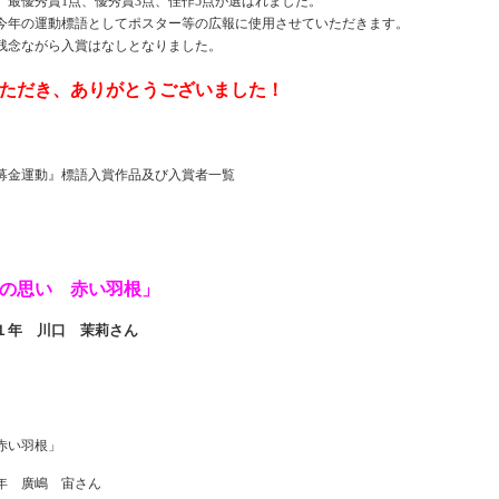
、最優秀賞
1
点、優秀賞
3
点、佳作
5
点が選ばれました。
今年の運動標語としてポスター等の広報に使用させていただきます。
残念ながら入賞はなしとなりました。
ただき、ありがとうございました！
募金運動』標語入賞作品及び入賞者一覧
の思い 赤い羽根」
１年 川口 茉莉さん
赤い羽根」
年 廣嶋 宙さん