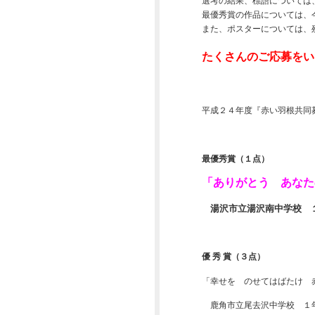
選考の結果、標語については
最優秀賞の作品については、
2025年11月
また、ポスターについては、
2025年10月
たくさんのご応募をい
2025年09月
平成２４年度『赤い羽根共同
2025年08月
2025年07月
最優秀賞（１点）
2025年04月
「ありがとう あなた
2025年03月
湯沢市立湯沢南中学校 
2024年10月
2024年08月
優 秀 賞（３点）
2024年07月
「幸せを のせてはばたけ 
鹿角市立尾去沢中学校 １
2024年04月