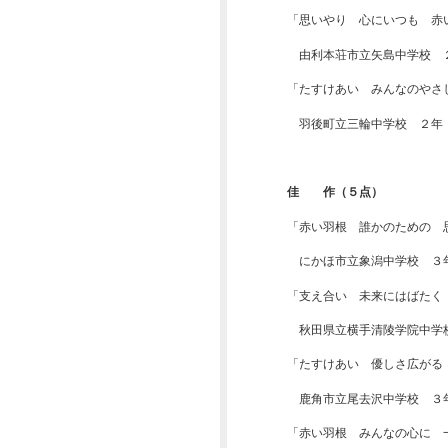
「思いやり 心にいつも 赤
2024年03月
由利本荘市立矢島中学校 
2024年01月
「たすけあい みんなのやさ
2023年10月
羽後町立三輪中学校 ２年
2023年07月
2023年06月
佳 作（５点）
「赤い羽根 誰かのための 
2023年05月
にかほ市立象潟中学校 ３
2022年10月
「支え合い 未来にはばたく
2022年09月
秋田県立横手清陵学院中学
2022年08月
「たすけあい 優しさ広がる
2022年07月
鹿角市立尾去沢中学校 ３
2022年04月
「赤い羽根 みんなの心に 