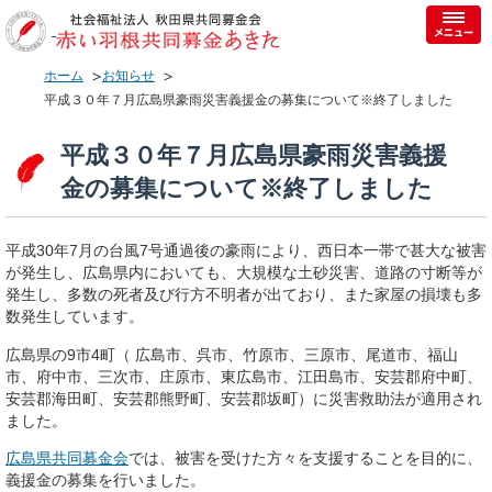
ホーム
お知らせ
平成３０年７月広島県豪雨災害義援金の募集について※終了しました
平成３０年７月広島県豪雨災害義援
金の募集について※終了しました
平成30年7月の台風7号通過後の豪雨により、西日本一帯で甚大な被害
が発生し、広島県内においても、大規模な土砂災害、道路の寸断等が
発生し、多数の死者及び行方不明者が出ており、また家屋の損壊も多
数発生しています。
広島県の9市4町（ 広島市、呉市、竹原市、三原市、尾道市、福山
市、府中市、三次市、庄原市、東広島市、江田島市、安芸郡府中町、
安芸郡海田町、安芸郡熊野町、安芸郡坂町）に災害救助法が適用され
ました。
広島県共同募金会
では、被害を受けた方々を支援することを目的に、
義援金の募集を行いました。