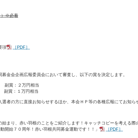
月）※必着
。
要項
［PDF］
募金会企画広報委員会において審査し、以下の賞を決定します。
 副賞：２万円相当
点 副賞：１万円相当
選者の方に直接お知らせするほか、本会ＨＰ等の各種広報にてお知ら
始まり、赤い羽根のことをご紹介します！キャッチコピーを考える際
動開始７０周年！赤い羽根共同募金運動です！！」
［PDF］