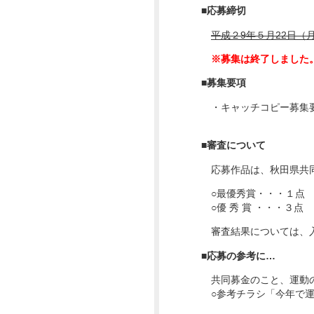
■応募締切
2025年11月
平成２9年５月22日（
2025年10月
※募集は終了しました
2025年09月
■募集要項
・キャッチコピー募集
2025年08月
2025年07月
■審査について
2025年04月
応募作品は、秋田県共同
○最優秀賞・・・１点
2025年03月
○優 秀 賞 ・・・３
2024年10月
審査結果については、入
2024年08月
■応募の参考に…
2024年07月
共同募金のこと、運動の
○参考チラシ「今年で運
2024年04月