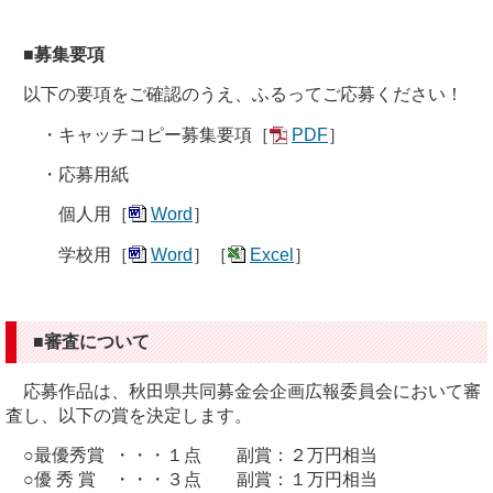
■募集要項
以下の要項をご確認のうえ、ふるってご応募ください！
・キャッチコピー募集要項［
PDF
］
・応募用紙
個人用［
Word
］
学校用［
Word
］［
Excel
］
■審査について
応募作品は、秋田県共同募金会企画広報委員会において審
査し、以下の賞を決定します。
○最優秀賞 ・・・１点 副賞：２万円相当
○優 秀 賞 ・・・３点 副賞：１万円相当