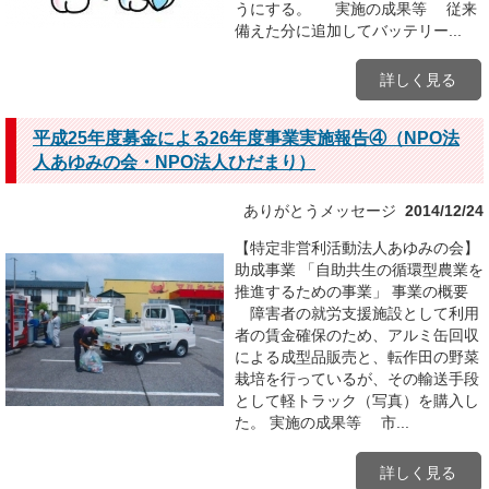
うにする。 実施の成果等 従来
備えた分に追加してバッテリー...
詳しく見る
平成25年度募金による26年度事業実施報告④（NPO法
人あゆみの会・NPO法人ひだまり）
ありがとうメッセージ
2014/12/24
【特定非営利活動法人あゆみの会】
助成事業 「自助共生の循環型農業を
推進するための事業」 事業の概要
障害者の就労支援施設として利用
者の賃金確保のため、アルミ缶回収
による成型品販売と、転作田の野菜
栽培を行っているが、その輸送手段
として軽トラック（写真）を購入し
た。 実施の成果等 市...
詳しく見る