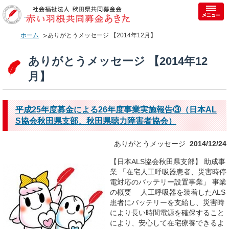
ホーム
ありがとうメッセージ 【2014年12月】
ありがとうメッセージ 【2014年12
月】
平成25年度募金による26年度事業実施報告③（日本AL
S協会秋田県支部、秋田県聴力障害者協会）
ありがとうメッセージ
2014/12/24
【日本ALS協会秋田県支部】 助成事
業 「在宅人工呼吸器患者、災害時停
電対応のバッテリー設置事業」 事業
の概要 人工呼吸器を装着したALS
患者にバッテリーを支給し、災害時
により長い時間電源を確保すること
により、安心して在宅療養できるよ